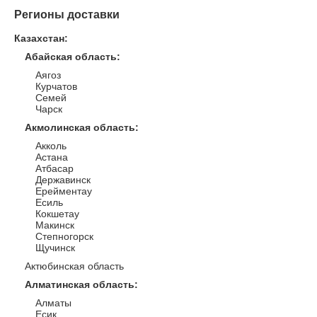
Регионы доставки
Казахстан
:
Абайская область
:
Аягоз
Курчатов
Семей
Чарск
Акмолинская область
:
Акколь
Астана
Атбасар
Державинск
Ерейментау
Есиль
Кокшетау
Макинск
Степногорск
Щучинск
Актюбинская область
Алматинская область
:
Алматы
Есик