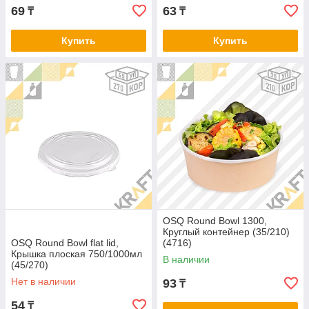
69
63
₸
₸
Купить
Купить
OSQ Round Bowl 1300,
Круглый контейнер (35/210)
OSQ Round Bowl flat lid,
(4716)
Крышка плоская 750/1000мл
В наличии
(45/270)
Нет в наличии
93
₸
54
₸