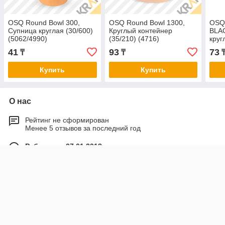
OSQ Round Bowl 300,
OSQ Round Bowl 1300,
OSQ
Супница круглая (30/600)
Круглый контейнер
BLA
(5062/4990)
(35/210) (4716)
круг
(328
41
93
73
₸
₸
Купить
Купить
О нас
Рейтинг не сформирован
Менее 5 отзывов за последний год
Работает с 07.01.2018
г. Караганда
Ул. Жумаша Аубакирова ст. 97 (Район старого
аэропорта) См. 2gis, Караганда, Казахстан
Контакты
Сегодня работает с 09:30 до 17:30
Показать весь график работы