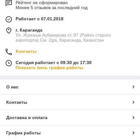
тарную продукцию
Рейтинг не сформирован
можно в
торгово-
Менее 5 отзывов за последний год
производственной
компании Крафт.
Мы
Работает с 07.01.2018
предлагаем своим
г. Караганда
заказчикам широкий
Ул. Жумаша Аубакирова ст. 97 (Район старого
ассортимент упаковочных продуктов, идеально
аэропорта) См. 2gis, Караганда, Казахстан
подходящих для суши-ресторанов, не говоря уже о
заведениях, специализирующихся на доставке еды!
Контакты
Бумажная крафт-упаковка для суши по сути является
универсальной по своей природе, поскольку мы
Сегодня работает с 09:30 до 17:30
Показать весь график работы
предлагаем несколько вариантов печати. Упаковка
для суши и роллов изготавливается из
переработанной бумаги, что делает её экономически
эффективным и экологически чистым вариантом для
О нас
доставки еды.
Контакты
Доставка и оплата
ПРОЧНАЯ УПАКОВКА ДЛЯ СУШИ
ОПТОМ
График работы