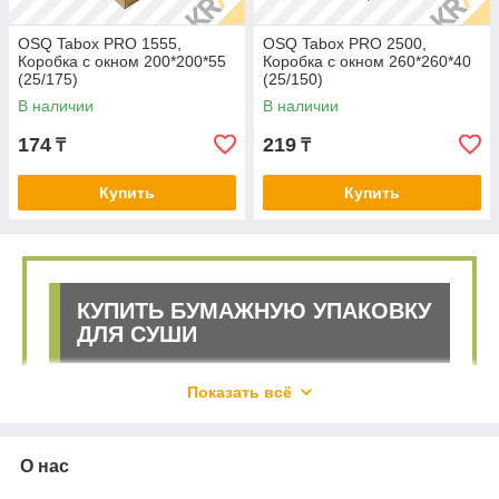
OSQ Tabox PRO 1555,
OSQ Tabox PRO 2500,
Коробка с окном 200*200*55
Коробка с окном 260*260*40
(25/175)
(25/150)
В наличии
В наличии
174
219
₸
₸
Купить
Купить
КУПИТЬ БУМАЖНУЮ УПАКОВКУ
ДЛЯ СУШИ
Показать всё
Суши и роллы являются любимым лакомством у
многих поклонников японской кухни. С целью
продажи блюд на вынос или с доставкой потребуется
надёжная и функциональная крафт упаковка для
О нас
суши и ролл
ов. Купить