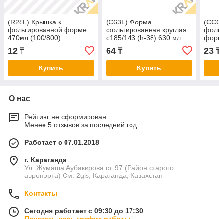
(R28L) Крышка к
(C63L) Форма
(CC6
фольгированной форме
фольгированная круглая
фоль
470мл (100/800)
d185/143 (h-38) 630 мл
форм
(50/800) (5395)
12
64
23
₸
₸
Купить
Купить
О нас
Рейтинг не сформирован
Менее 5 отзывов за последний год
Работает с 07.01.2018
г. Караганда
Ул. Жумаша Аубакирова ст. 97 (Район старого
аэропорта) См. 2gis, Караганда, Казахстан
Контакты
Сегодня работает с 09:30 до 17:30
Показать весь график работы