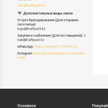
satu@kraftpack.kz
Отдел Брендирования (Для отправки
логотипов)
logo@kraftpack.kz
Закупки и снабжение (Для поставщиков)
S
nab@kraftpack.kz
WhatsApp
https://wa.me/77769093533
Instagram
https://www.instagram.com/union
kraft/
Основное
Покупай