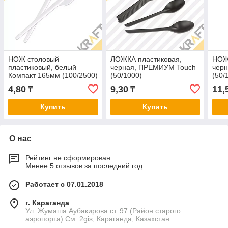
НОЖ столовый
ЛОЖКА пластиковая,
НОЖ
пластиковый, белый
черная, ПРЕМИУМ Touch
чер
Компакт 165мм (100/2500)
(50/1000)
(50/
4,80
9,30
11,
₸
₸
Купить
Купить
О нас
Рейтинг не сформирован
Менее 5 отзывов за последний год
Работает с 07.01.2018
г. Караганда
Ул. Жумаша Аубакирова ст. 97 (Район старого
аэропорта) См. 2gis, Караганда, Казахстан