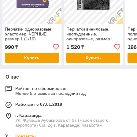
Перчатки одноразовые,
Перчатки виниловые,
Перч
эластомер, ЧЕРНЫЕ,
неопудренные,
поли
размер L (1/10)
одноразовые, размер L
одно
(50пар/100шт)
(1/10) (50пар/100шт)
мкм 
990
1 520
196
₸
₸
ЭЛП
Купить
Купить
О нас
Рейтинг не сформирован
Менее 5 отзывов за последний год
Работает с 07.01.2018
г. Караганда
Ул. Жумаша Аубакирова ст. 97 (Район старого
аэропорта) См. 2gis, Караганда, Казахстан
Контакты