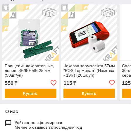
Прищепки декоративные,
Чековая термолента 57мм
Сал
дерев. ЗЕЛЕНЫЕ 25 мм
"POS Терминал" (Намотка
30 х
(50шт/уп)
- 19м) (20шт/уп)
сера
уп)
550
115
125
₸
₸
Купить
Купить
О нас
Рейтинг не сформирован
Менее 5 отзывов за последний год