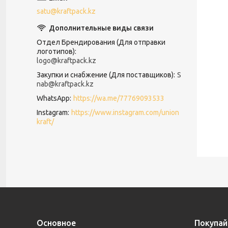
satu@kraftpack.kz
Отдел Брендирования (Для отправки
логотипов)
logo@kraftpack.kz
Закупки и снабжение (Для поставщиков)
S
nab@kraftpack.kz
WhatsApp
https://wa.me/77769093533
Instagram
https://www.instagram.com/union
kraft/
Основное
Покупай