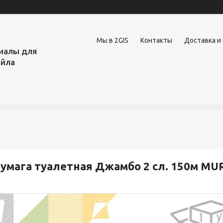
Мы в 2GIS
Контакты
Доставка и
иалы для
ейла
умага туалетная Джамбо 2 сл. 150м M