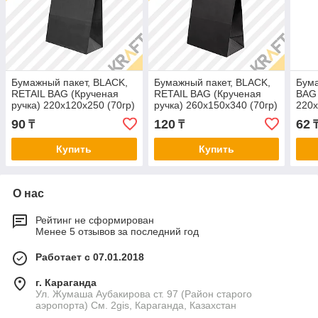
Бумажный пакет, BLACK,
Бумажный пакет, BLACK,
Бума
RETAIL BAG (Крученая
RETAIL BAG (Крученая
BAG 
ручка) 220x120x250 (70гр)
ручка) 260x150x340 (70гр)
220x
(250шт/кор)
(200шт/кор)
(250
90
120
62
₸
₸
Купить
Купить
О нас
Рейтинг не сформирован
Менее 5 отзывов за последний год
Работает с 07.01.2018
г. Караганда
Ул. Жумаша Аубакирова ст. 97 (Район старого
аэропорта) См. 2gis, Караганда, Казахстан