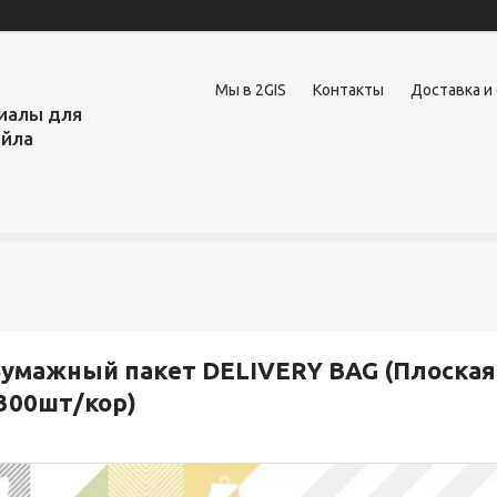
Мы в 2GIS
Контакты
Доставка и
иалы для
ейла
умажный пакет DELIVERY BAG (Плоская 
300шт/кор)