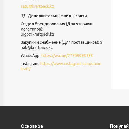
satu@kraftpack.kz
Отдел Брендирования (Для отправки
логотипов)
logo@kraftpack.kz
Закупки и снабжение (Для поставщиков)
S
nab@kraftpack.kz
WhatsApp
https://wa.me/77769093533
Instagram
https://www.instagram.com/union
kraft/
Основное
Покупай