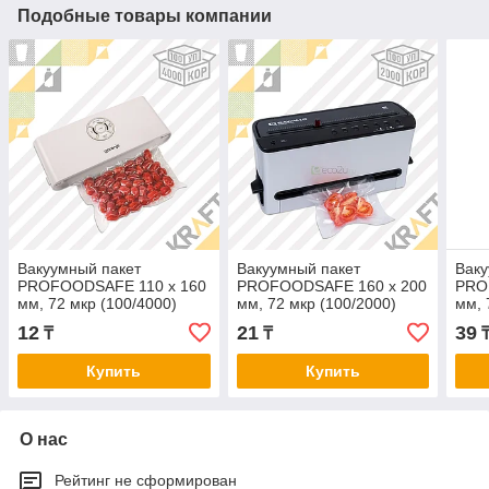
Подобные товары компании
Вакуумный пакет
Вакуумный пакет
Ваку
PROFOODSAFE 110 х 160
PROFOODSAFE 160 х 200
PRO
мм, 72 мкр (100/4000)
мм, 72 мкр (100/2000)
мм, 
12
21
39
₸
₸
Купить
Купить
О нас
Рейтинг не сформирован