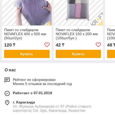
Пакет со слайдером
Пакет со слайдером
Паке
NOVAFLEX 400 х 500 мм
NOVAFLEX 150 х 200 мм
NOV
(50шт/2уп)
(100шт/5уп )
(100
120
42
48
₸
₸
Купить
Купить
О нас
Рейтинг не сформирован
Менее 5 отзывов за последний год
Работает с 07.01.2018
г. Караганда
Ул. Жумаша Аубакирова ст. 97 (Район старого
аэропорта) См. 2gis, Караганда, Казахстан