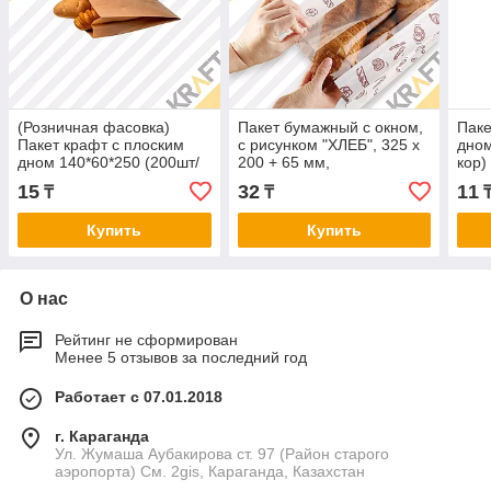
(Розничная фасовка)
Пакет бумажный с окном,
Паке
Пакет крафт с плоским
с рисунком "ХЛЕБ", 325 х
дном
дном 140*60*250 (200шт/
200 + 65 мм,
кор)
уп) Арт. 1477-2216
влагопрочный, белый
15
32
11
₸
₸
(50/1000)
Купить
Купить
О нас
Рейтинг не сформирован
Менее 5 отзывов за последний год
Работает с 07.01.2018
г. Караганда
Ул. Жумаша Аубакирова ст. 97 (Район старого
аэропорта) См. 2gis, Караганда, Казахстан