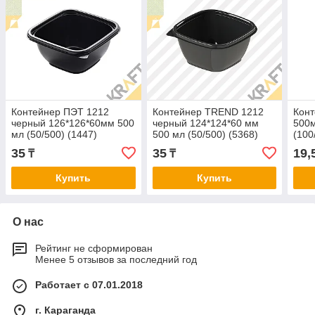
Контейнер ПЭТ 1212
Контейнер TREND 1212
Конт
черный 126*126*60мм 500
черный 124*124*60 мм
500м
мл (50/500) (1447)
500 мл (50/500) (5368)
(100
35
35
19,
₸
₸
Купить
Купить
О нас
Рейтинг не сформирован
Менее 5 отзывов за последний год
Работает с 07.01.2018
г. Караганда