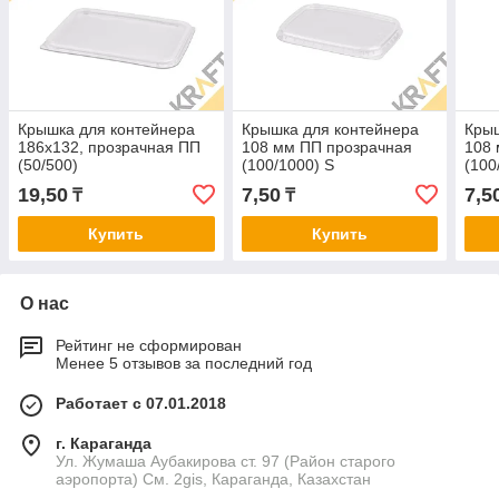
Крышка для контейнера
Крышка для контейнера
Крыш
186x132, прозрачная ПП
108 мм ПП прозрачная
108 
(50/500)
(100/1000) S
(100
19,50
7,50
7,5
₸
₸
Купить
Купить
О нас
Рейтинг не сформирован
Менее 5 отзывов за последний год
Работает с 07.01.2018
г. Караганда
Ул. Жумаша Аубакирова ст. 97 (Район старого
аэропорта) См. 2gis, Караганда, Казахстан