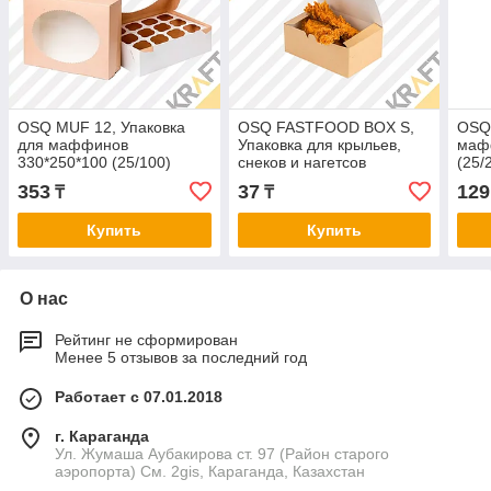
OSQ MUF 12, Упаковка
OSQ FASTFOOD BOX S,
OSQ 
для маффинов
Упаковка для крыльев,
маф
330*250*100 (25/100)
снеков и нагетсов
(25/
115*75*45 (25/600)
353
37
129
₸
₸
Купить
Купить
О нас
Рейтинг не сформирован
Менее 5 отзывов за последний год
Работает с 07.01.2018
г. Караганда
Ул. Жумаша Аубакирова ст. 97 (Район старого
аэропорта) См. 2gis, Караганда, Казахстан