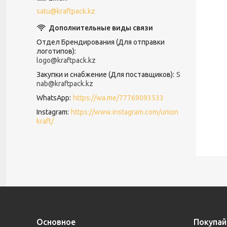
satu@kraftpack.kz
Отдел Брендирования (Для отправки
логотипов)
logo@kraftpack.kz
Закупки и снабжение (Для поставщиков)
S
nab@kraftpack.kz
WhatsApp
https://wa.me/77769093533
Instagram
https://www.instagram.com/union
kraft/
Основное
Покупай