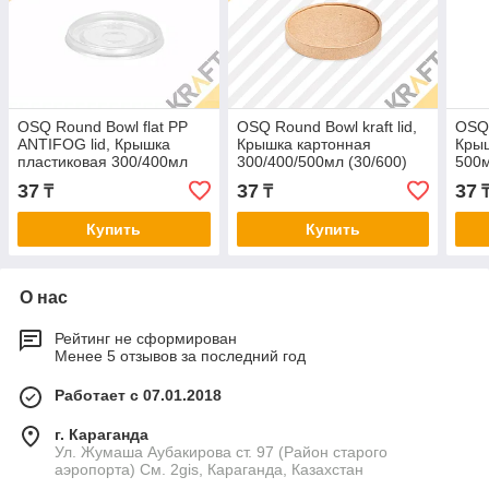
OSQ Round Bowl flat PP
OSQ Round Bowl kraft lid,
OSQ 
ANTIFOG lid, Крышка
Крышка картонная
Крыш
пластиковая 300/400мл
300/400/500мл (30/600)
500м
(30/600)
37
37
37
₸
₸
Купить
Купить
О нас
Рейтинг не сформирован
Менее 5 отзывов за последний год
Работает с 07.01.2018
г. Караганда
Ул. Жумаша Аубакирова ст. 97 (Район старого
аэропорта) См. 2gis, Караганда, Казахстан