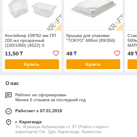
Контейнер 108*82 мм ПП
Крышка для упаковки
Ста
200 мл прозрачный
"TOKYO" 680ml (89/356)
500м
(100/1000) (4522) S
МАТ
11,50
48
49
₸
₸
Купить
Купить
О нас
Рейтинг не сформирован
Менее 5 отзывов за последний год
Работает с 07.01.2018
г. Караганда
Ул. Жумаша Аубакирова ст. 97 (Район старого
аэропорта) См. 2gis, Караганда, Казахстан