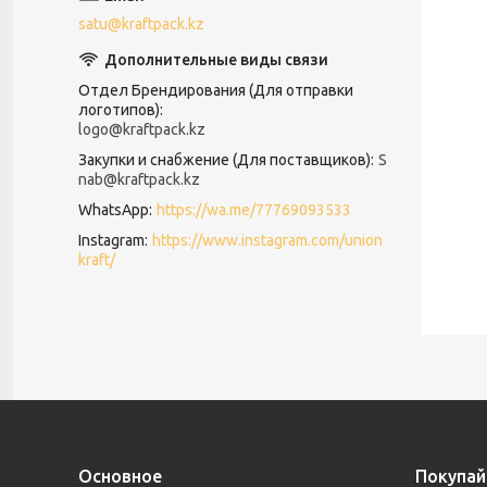
satu@kraftpack.kz
Отдел Брендирования (Для отправки
логотипов)
logo@kraftpack.kz
Закупки и снабжение (Для поставщиков)
S
nab@kraftpack.kz
WhatsApp
https://wa.me/77769093533
Instagram
https://www.instagram.com/union
kraft/
Основное
Покупай