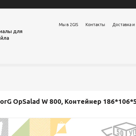
Мы в 2GIS
Контакты
Доставка и
иалы для
ейла
orG OpSalad W 800, Контейнер 186*106*5