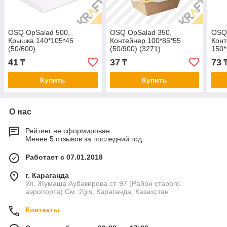
OSQ OpSalad 500,
OSQ OpSalad 350,
OSQ
Крышка 140*105*45
Контейнер 100*85*55
Конт
(50/600)
(50/900) (3271)
150*
41
37
73
₸
₸
Купить
Купить
О нас
Рейтинг не сформирован
Менее 5 отзывов за последний год
Работает с 07.01.2018
г. Караганда
Ул. Жумаша Аубакирова ст. 97 (Район старого
аэропорта) См. 2gis, Караганда, Казахстан
Контакты