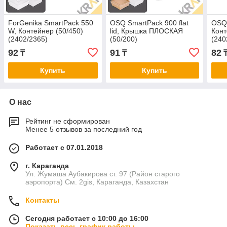
ForGenika SmartPack 550
OSQ SmartPack 900 flat
OSQ 
W, Контейнер (50/450)
lid, Крышка ПЛОСКАЯ
Конт
(2402/2365)
(50/200)
(240
92
91
82
₸
₸
Купить
Купить
О нас
Рейтинг не сформирован
Менее 5 отзывов за последний год
Работает с 07.01.2018
г. Караганда
Ул. Жумаша Аубакирова ст. 97 (Район старого
аэропорта) См. 2gis, Караганда, Казахстан
Контакты
Сегодня работает с 10:00 до 16:00
Показать весь график работы