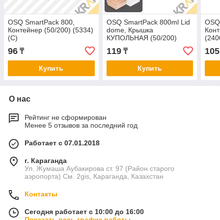
OSQ SmartPack 800,
OSQ SmartPack 800ml Lid
OSQ 
Контейнер (50/200) (5334)
dome, Крышка
Конт
(С)
КУПОЛЬНАЯ (50/200)
(240
96
119
105
₸
₸
Купить
Купить
О нас
Рейтинг не сформирован
Менее 5 отзывов за последний год
Работает с 07.01.2018
г. Караганда
Ул. Жумаша Аубакирова ст. 97 (Район старого
аэропорта) См. 2gis, Караганда, Казахстан
Контакты
Сегодня работает с 10:00 до 16:00
Показать весь график работы