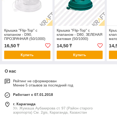
Крышка "Flip-Top" с
Крышка "Flip-Top" с
Крыш
клапаном - D90,
клапаном - D80, ЗЕЛЕНАЯ
клап
ПРОЗРАЧНАЯ (50/1000)
матовая (50/1000)
мато
16,50
14,50
14,
₸
₸
Купить
Купить
О нас
Рейтинг не сформирован
Менее 5 отзывов за последний год
Работает с 07.01.2018
г. Караганда
Ул. Жумаша Аубакирова ст. 97 (Район старого
аэропорта) См. 2gis, Караганда, Казахстан