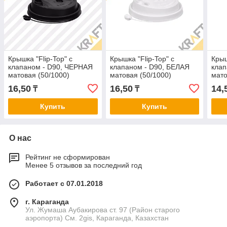
Крышка "Flip-Top" с
Крышка "Flip-Top" с
Крыш
клапаном - D90, ЧЕРНАЯ
клапаном - D90, БЕЛАЯ
клап
матовая (50/1000)
матовая (50/1000)
мато
16,50
16,50
14,
₸
₸
Купить
Купить
О нас
Рейтинг не сформирован
Менее 5 отзывов за последний год
Работает с 07.01.2018
г. Караганда
Ул. Жумаша Аубакирова ст. 97 (Район старого
аэропорта) См. 2gis, Караганда, Казахстан