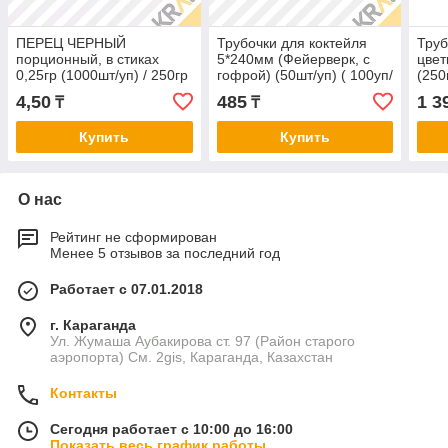
ПЕРЕЦ ЧЕРНЫЙ
Трубочки для коктейля
Труб
порционный, в стиках
5*240мм (Фейерверк, с
цвет
0,25гр (1000шт/уп) / 250гр
гофрой) (50шт/уп) ( 100уп/
(250
кор)
4,50
485
1 3
₸
₸
Купить
Купить
О нас
Рейтинг не сформирован
Менее 5 отзывов за последний год
Работает с 07.01.2018
г. Караганда
Ул. Жумаша Аубакирова ст. 97 (Район старого
аэропорта) См. 2gis, Караганда, Казахстан
Контакты
Сегодня работает с 10:00 до 16:00
Показать весь график работы