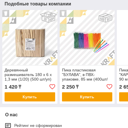
Подобные товары компании
Деревянный
Пика пластиковая
Пика
размешиватель 180 х 6 х
"БУЛАВА", в ПВХ-
"КАР
1,3 мм (1/20) (500 шт/уп)
упаковке, 85 мм (400шт/
90 м
AVIORA
уп)
1 420
2 250
2 6
₸
₸
Купить
Купить
О нас
Рейтинг не сформирован