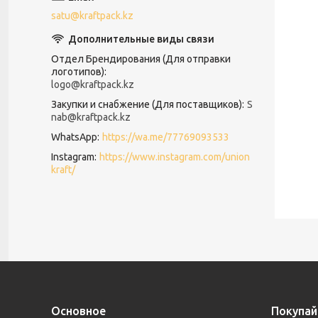
satu@kraftpack.kz
Отдел Брендирования (Для отправки
логотипов)
logo@kraftpack.kz
Закупки и снабжение (Для поставщиков)
S
nab@kraftpack.kz
WhatsApp
https://wa.me/77769093533
Instagram
https://www.instagram.com/union
kraft/
Основное
Покупай