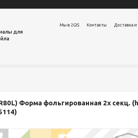
Мы в 2GIS
Контакты
Доставка и
иалы для
ейла
R80L) Форма фольгированная 2х секц. (h
5114)