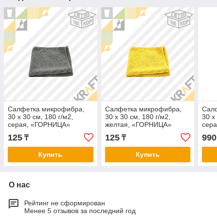
Салфетка микрофибра,
Салфетка микрофибра,
Сал
30 х 30 см, 180 г/м2,
30 х 30 см, 180 г/м2,
30 х
серая, «ГОРНИЦА»
желтая, «ГОРНИЦА»
сера
(10/100)
(10/100)
уп)
125
125
990
₸
₸
Купить
Купить
О нас
Рейтинг не сформирован
Менее 5 отзывов за последний год