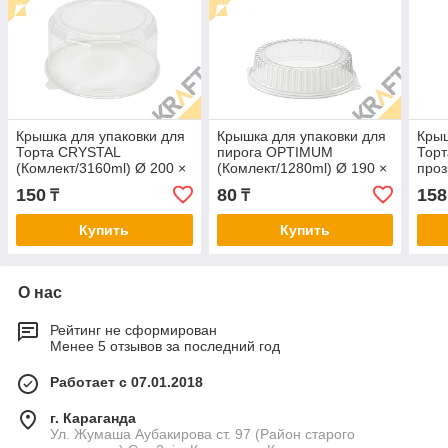
Крышка для упаковки для
Крышка для упаковки для
Крыш
Торта CRYSTAL
пирога OPTIMUM
Тор
(Комлект/3160ml) Ø 200 ×
(Комлект/1280ml) Ø 190 ×
про
↑ 108 мм (50/200)
↑ 49 мм (100/200)
(Ком
150
80
158
₸
₸
↑ 96
Купить
Купить
О нас
Рейтинг не сформирован
Менее 5 отзывов за последний год
Работает с 07.01.2018
г. Караганда
Ул. Жумаша Аубакирова ст. 97 (Район старого