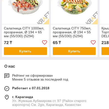
Салатница CITY 1000мл,
Салатница CITY 750мл,
Крыш
прозрачная, Ø 194 × 65
прозрачная, Ø 194 × 55
Торт
мм (55/330) (5294)
мм (55/330) (5294)
DELU
Ø 20
72
65
218
₸
₸
(35/
Купить
Купить
О нас
Рейтинг не сформирован
Менее 5 отзывов за последний год
Работает с 07.01.2018
г. Караганда
Ул. Жумаша Аубакирова ст. 97 (Район старого
аэропорта) См. 2gis, Караганда, Казахстан