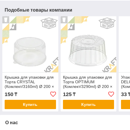
Подобные товары компании
Крышка для упаковки для
Крышка для упаковки для
Упак
Торта CRYSTAL
Торта OPTIMUM
DEL
(Комлект/3160ml) Ø 200 ×
(Комлект/3290ml) Ø 200 ×
(Ком
↑ 108 мм (50/200)
↑ 114 мм (50/200)
↑ 74
150
125
33
₸
₸
(538
Купить
Купить
О нас