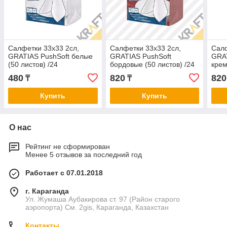
Салфетки 33х33 2сл,
Салфетки 33х33 2сл,
Салф
GRATIAS PushSoft белые
GRATIAS PushSoft
GRAT
(50 листов) /24
бордовые (50 листов) /24
крем
480
820
820
₸
₸
Купить
Купить
О нас
Рейтинг не сформирован
Менее 5 отзывов за последний год
Работает с 07.01.2018
г. Караганда
Ул. Жумаша Аубакирова ст. 97 (Район старого
аэропорта) См. 2gis, Караганда, Казахстан
Контакты