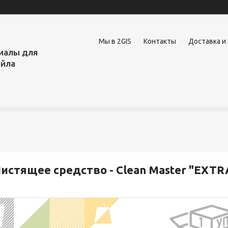
Мы в 2GIS
Контакты
Доставка и
иалы для
ейла
истящее средство - Clean Master "EXTR