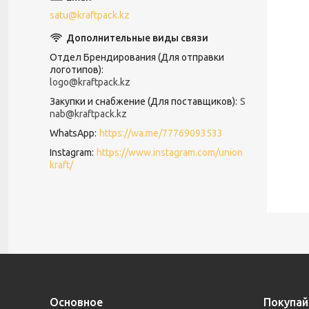
satu@kraftpack.kz
Отдел Брендирования (Для отправки
логотипов)
logo@kraftpack.kz
Закупки и снабжение (Для поставщиков)
S
nab@kraftpack.kz
WhatsApp
https://wa.me/77769093533
Instagram
https://www.instagram.com/union
kraft/
Основное
Покупай