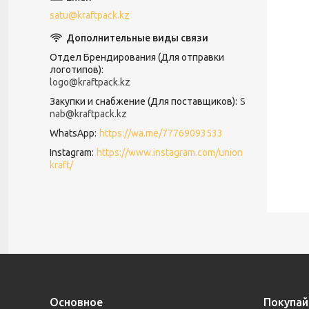
satu@kraftpack.kz
Отдел Брендирования (Для отправки
логотипов)
logo@kraftpack.kz
Закупки и снабжение (Для поставщиков)
S
nab@kraftpack.kz
WhatsApp
https://wa.me/77769093533
Instagram
https://www.instagram.com/union
kraft/
Основное
Покупай