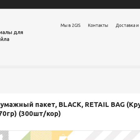
Мы в 2GIS
Контакты
Доставка и
иалы для
ейла
умажный пакет, BLACK, RETAIL BAG (Кр
70гр) (300шт/кор)