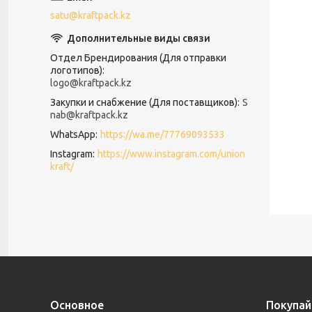
satu@kraftpack.kz
Отдел Брендирования (Для отправки
логотипов)
logo@kraftpack.kz
Закупки и снабжение (Для поставщиков)
S
nab@kraftpack.kz
WhatsApp
https://wa.me/77769093533
Instagram
https://www.instagram.com/union
kraft/
Основное
Покупай