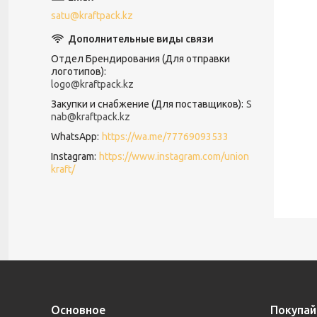
satu@kraftpack.kz
Отдел Брендирования (Для отправки
логотипов)
logo@kraftpack.kz
Закупки и снабжение (Для поставщиков)
S
nab@kraftpack.kz
WhatsApp
https://wa.me/77769093533
Instagram
https://www.instagram.com/union
kraft/
Основное
Покупай