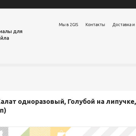
Мы в 2GIS
Контакты
Доставка и
иалы для
ейла
алат одноразовый, Голубой на липучке, р
п)