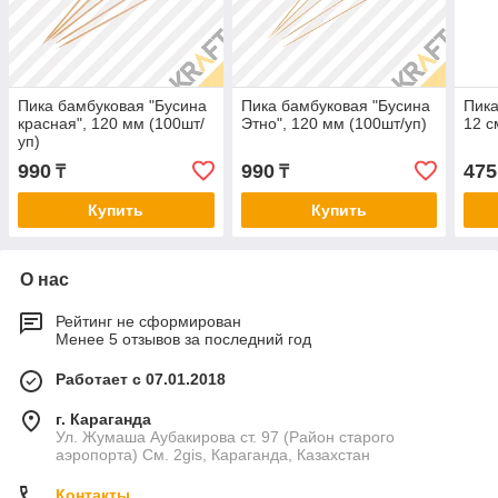
Пика бамбуковая "Бусина
Пика бамбуковая "Бусина
Пика
красная", 120 мм (100шт/
Этно", 120 мм (100шт/уп)
12 с
уп)
990
990
475
₸
₸
Купить
Купить
О нас
Рейтинг не сформирован
Менее 5 отзывов за последний год
Работает с 07.01.2018
г. Караганда
Ул. Жумаша Аубакирова ст. 97 (Район старого
аэропорта) См. 2gis, Караганда, Казахстан
Контакты