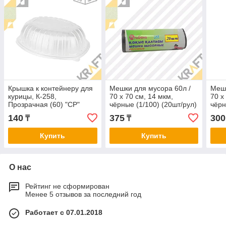
Крышка к контейнеру для
Мешки для мусора 60л /
Мешк
курицы, К-258,
70 х 70 см, 14 мкм,
70 х
Прозрачная (60) "CP"
чёрные (1/100) (20шт/рул)
чёрн
(А)
"Abn
140
375
300
₸
₸
Купить
Купить
О нас
Рейтинг не сформирован
Менее 5 отзывов за последний год
Работает с 07.01.2018