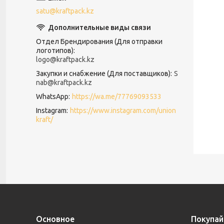
satu@kraftpack.kz
Отдел Брендирования (Для отправки
логотипов)
logo@kraftpack.kz
Закупки и снабжение (Для поставщиков)
S
nab@kraftpack.kz
WhatsApp
https://wa.me/77769093533
Instagram
https://www.instagram.com/union
kraft/
Основное
Покупай