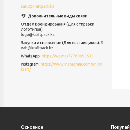
satu@kraftpack.kz
Отдел Брендирования (Для отправки
логотипов)
logo@kraftpack.kz
Закупки и снабжение (Для поставщиков)
S
nab@kraftpack.kz
WhatsApp
https://wa.me/77769093533
Instagram
https://www.instagram.com/union
kraft/
Основное
Покупай