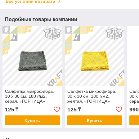
Все условия возврата
Подобные товары компании
Салфетка микрофибра,
Салфетка микрофибра,
Сал
30 х 30 см, 180 г/м2,
30 х 30 см, 180 г/м2,
30 х
серая, «ГОРНИЦА»
желтая, «ГОРНИЦА»
сера
(10/100)
(10/100)
уп)
125
125
990
₸
₸
Купить
Купить