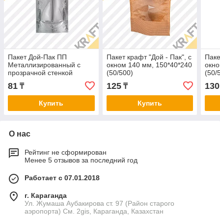
Пакет Дой-Пак ПП
Пакет крафт "Дой - Пак", с
Паке
Металлизированный с
окном 140 мм, 150*40*240
окно
прозрачной стенкой
(50/500)
(50/
105*215 (50/200)
81
125
130
₸
₸
Купить
Купить
О нас
Рейтинг не сформирован
Менее 5 отзывов за последний год
Работает с 07.01.2018
г. Караганда
Ул. Жумаша Аубакирова ст. 97 (Район старого
аэропорта) См. 2gis, Караганда, Казахстан