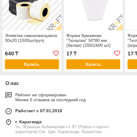
Этикетка самоклеющаяся
Форма бумажная
Фор
30х20 (1500шт/рул)
"Тюльпан" 50*80 мм
"Тюл
(белая) (200/2400 шт)
(кор
шт)
640
17
17
₸
₸
Купить
Купить
О нас
Рейтинг не сформирован
Менее 5 отзывов за последний год
Работает с 07.01.2018
г. Караганда
Ул. Жумаша Аубакирова ст. 97 (Район старого
аэропорта) См. 2gis, Караганда, Казахстан